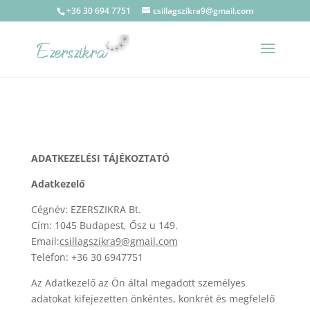
+36 30 694 7751
csillagszikra9@gmail.com
ADATKEZELÉSI TÁJÉKOZTATÓ
Adatkezelő
Cégnév: EZERSZIKRA Bt.
Cím: 1045 Budapest, Ősz u 149.
Email:
csillagszikra9@gmail.com
Telefon: +36 30 6947751
Az Adatkezelő az Ön által megadott személyes
adatokat kifejezetten önkéntes, konkrét és megfelelő