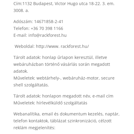
Cím:1132 Budapest, Victor Hugo utca 18-22. 3. em.
3008. a.
Adószám: 14671858-2-41
Telefon: +36 70 398 1166
E-mail: info@rackforest.hu
Weboldal: http://www. rackforest.hu/
Tárolt adatok: honlap űrlapon keresztül, illetve
webáruházban történő vásárlás során megadott
adatok.
Műveletek: webtárhely-, webáruház-motor, secure
shell szolgáltatás.
Tárolt adatok: honlapon megadott név, e-mail cím
Műveletek: hírlevélküldő szolgáltatás
Webanalítika, email és dokumentum kezelés, naptár,
telefon kontaktok, táblázat szinkronizáció, célzott
reklám megjelenítés: