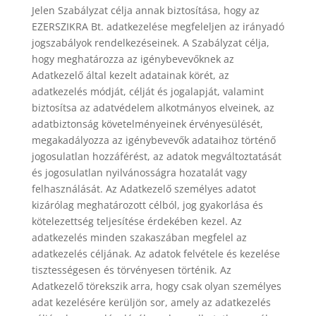
Jelen Szabályzat célja annak biztosítása, hogy az
EZERSZIKRA Bt. adatkezelése megfeleljen az irányadó
jogszabályok rendelkezéseinek. A Szabályzat célja,
hogy meghatározza az igénybevevőknek az
Adatkezelő által kezelt adatainak körét, az
adatkezelés módját, célját és jogalapját, valamint
biztosítsa az adatvédelem alkotmányos elveinek, az
adatbiztonság követelményeinek érvényesülését,
megakadályozza az igénybevevők adataihoz történő
jogosulatlan hozzáférést, az adatok megváltoztatását
és jogosulatlan nyilvánosságra hozatalát vagy
felhasználását. Az Adatkezelő személyes adatot
kizárólag meghatározott célból, jog gyakorlása és
kötelezettség teljesítése érdekében kezel. Az
adatkezelés minden szakaszában megfelel az
adatkezelés céljának. Az adatok felvétele és kezelése
tisztességesen és törvényesen történik. Az
Adatkezelő törekszik arra, hogy csak olyan személyes
adat kezelésére kerüljön sor, amely az adatkezelés