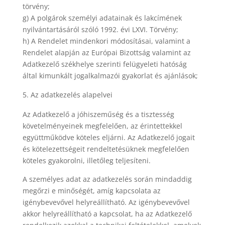
törvény;
g) A polgárok személyi adatainak és lakcímének
nyilvántartásáról szóló 1992. évi LXVI. Törvény;
h) A Rendelet mindenkori módosításai, valamint a
Rendelet alapján az Európai Bizottság valamint az
Adatkezelő székhelye szerinti felügyeleti hatóság
által kimunkált jogalkalmazói gyakorlat és ajánlások;
Az adatkezelés alapelvei
Az Adatkezelő a jóhiszeműség és a tisztesség
követelményeinek megfelelően, az érintettekkel
együttműködve köteles eljárni. Az Adatkezelő jogait
és kötelezettségeit rendeltetésüknek megfelelően
köteles gyakorolni, illetőleg teljesíteni.
A személyes adat az adatkezelés során mindaddig
megőrzi e minőségét, amíg kapcsolata az
igénybevevővel helyreállítható. Az igénybevevővel
akkor helyreállítható a kapcsolat, ha az Adatkezelő