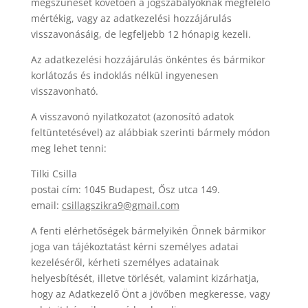
megszűnését követően a jogszabályoknak megfelelő
mértékig, vagy az adatkezelési hozzájárulás
visszavonásáig, de legfeljebb 12 hónapig kezeli.
Az adatkezelési hozzájárulás önkéntes és bármikor
korlátozás és indoklás nélkül ingyenesen
visszavonható.
A visszavonó nyilatkozatot (azonosító adatok
feltüntetésével) az alábbiak szerinti bármely módon
meg lehet tenni:
Tilki Csilla
postai cím: 1045 Budapest, Ősz utca 149.
email:
csillagszikra9@gmail.com
A fenti elérhetőségek bármelyikén Önnek bármikor
joga van tájékoztatást kérni személyes adatai
kezeléséről, kérheti személyes adatainak
helyesbítését, illetve törlését, valamint kizárhatja,
hogy az Adatkezelő Önt a jövőben megkeresse, vagy