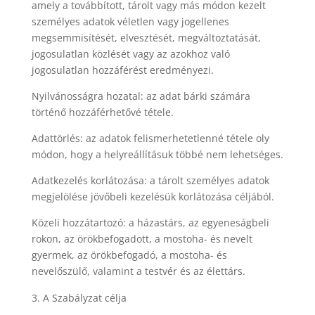
amely a továbbított, tárolt vagy más módon kezelt
személyes adatok véletlen vagy jogellenes
megsemmisítését, elvesztését, megváltoztatását,
jogosulatlan közlését vagy az azokhoz való
jogosulatlan hozzáférést eredményezi.
Nyilvánosságra hozatal: az adat bárki számára
történő hozzáférhetővé tétele.
Adattörlés: az adatok felismerhetetlenné tétele oly
módon, hogy a helyreállításuk többé nem lehetséges.
Adatkezelés korlátozása: a tárolt személyes adatok
megjelölése jövőbeli kezelésük korlátozása céljából.
Közeli hozzátartozó: a házastárs, az egyeneságbeli
rokon, az örökbefogadott, a mostoha- és nevelt
gyermek, az örökbefogadó, a mostoha- és
nevelőszülő, valamint a testvér és az élettárs.
A Szabályzat célja