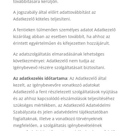
továbbítására kerüljön.
A jogszabály által előírt adattovábbítást az
Adatkezelő köteles teljesíteni.
A fentieken túlmenően személyes adatot Adatkezelő
kizárólag abban az esetben továbbít, ha ahhoz az
érintett egyértelműen és kifejezetten hozzájárult.
Az adatszolgáltatás elmaradásának lehetséges
következményei: Adatkezelő nem tudja az
Igénybevevő részére szolgáltatásait biztosítani.
Az adatkezelés időtartama
: Az Adatkezelő által
kezelt, az Igénybevevőre vonatkozó adatokat
Adatkezelő a fent részletezett szolgáltatások nyújtása
és az ahhoz kapcsolódó elszámolások teljesítéséhez
szükséges mértékben, az Adatkezelő Adatvédelmi
Szabályzata és jelen adatvédelmi tájékoztatóban
foglaltaknak, illetve a vonatkozó törvényeknek
megfelelően, a szolgáltatás igénybevételének