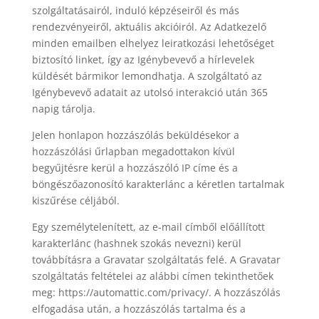
szolgáltatásairól, induló képzéseiről és más
rendezvényeiről, aktuális akcióiról. Az Adatkezelő
minden emailben elhelyez leiratkozási lehetőséget
biztosító linket, így az Igénybevevő a hírlevelek
küldését bármikor lemondhatja. A szolgáltató az
Igénybevevő adatait az utolsó interakció után 365
napig tárolja.
Jelen honlapon hozzászólás beküldésekor a
hozzászólási űrlapban megadottakon kívül
begyűjtésre kerül a hozzászóló IP címe és a
böngészőazonosító karakterlánc a kéretlen tartalmak
kiszűrése céljából.
Egy személytelenített, az e-mail címből előállított
karakterlánc (hashnek szokás nevezni) kerül
továbbításra a Gravatar szolgáltatás felé. A Gravatar
szolgáltatás feltételei az alábbi címen tekinthetőek
meg: https://automattic.com/privacy/. A hozzászólás
elfogadása után, a hozzászólás tartalma és a