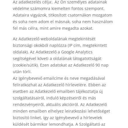
Az adatkezelés célja:. Az Ön személyes adatainak
védelme számomra kiemelten fontos szempont.
Adataira vigyázok, titkosított csatornákon mozgatom
és soha nem adom el másnak, soha nem használom
fel más célra, mint amire megadta azokat.
Az Adatkezelő weboldalának megtekintését
biztonsági okokból naplózza (IP cím, megtekintett
oldalak). Az Adatkezelő a Google Analytics
segítségével követi a oldalának látogatottságát
(cookie/sütik). Ezen adatokat az Adatkezelő 90 nap
után törli.
Az Igénybevevő emailcíme és neve megadásával
feliratkozhat az Adatkezelő hírlevelére. Ebben az
esetben az Adatkezelő emailben tájékoztatja új
szolgáltatásairól, induló képzéseiről és más
rendezvényeiről, aktuális akcióiról. Az Adatkezelő
minden emailben elhelyez leiratkozási lehetőséget
biztosító linket, így az Igénybevevő a hírlevelek
küldését bármikor lemondhatja. A Szolgáltató az