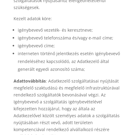
szolgáltatások nyújtásához elengedhetetlenül
szükségesek.
Kezelt adatok köre:
igénybevevő vezeték- és keresztneve;
igénybevevő telefonszáma és/vagy e-mail címe;
igénybevevő címe;
interneten történő jelentkezés esetén igénybevevő
rendeléséhez kapcsolódó, az Adatkezelő által
generált egyedi azonosító száma;
Adattovábbítás
: Adatkezelő szolgáltatásai nyújtását
megfelelő szaktudású és megfelelő infrastruktúrával
rendelkező szolgáltatók bevonásával végzi. Az
Igénybevevő a szolgáltatás igénybevételével
kifejezetten hozzájárul, hogy az általa az
Adatkezelővel közölt személyes adatok a szolgáltatás
nyújtásában részt vevő, adott területen
kompetenciával rendelkező alvállalkozó részére