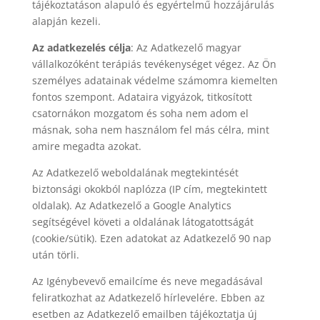
tájékoztatáson alapuló és egyértelmű hozzájárulás
alapján kezeli.
Az adatkezelés célja
: Az Adatkezelő magyar
vállalkozóként terápiás tevékenységet végez. Az Ön
személyes adatainak védelme számomra kiemelten
fontos szempont. Adataira vigyázok, titkosított
csatornákon mozgatom és soha nem adom el
másnak, soha nem használom fel más célra, mint
amire megadta azokat.
Az Adatkezelő weboldalának megtekintését
biztonsági okokból naplózza (IP cím, megtekintett
oldalak). Az Adatkezelő a Google Analytics
segítségével követi a oldalának látogatottságát
(cookie/sütik). Ezen adatokat az Adatkezelő 90 nap
után törli.
Az Igénybevevő emailcíme és neve megadásával
feliratkozhat az Adatkezelő hírlevelére. Ebben az
esetben az Adatkezelő emailben tájékoztatja új