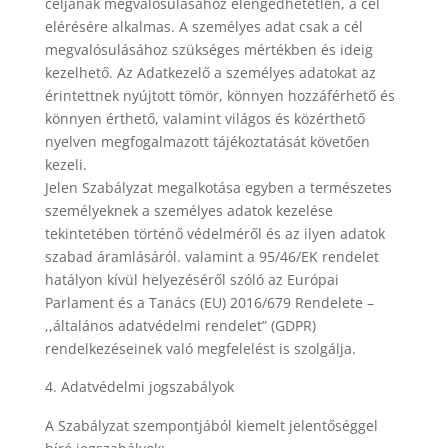
céljának megvalósulásához elengedhetetlen, a cél
elérésére alkalmas. A személyes adat csak a cél
megvalósulásához szükséges mértékben és ideig
kezelhető. Az Adatkezelő a személyes adatokat az
érintettnek nyújtott tömör, könnyen hozzáférhető és
könnyen érthető, valamint világos és közérthető
nyelven megfogalmazott tájékoztatását követően
kezeli.
Jelen Szabályzat megalkotása egyben a természetes
személyeknek a személyes adatok kezelése
tekintetében történő védelméről és az ilyen adatok
szabad áramlásáról. valamint a 95/46/EK rendelet
hatályon kívül helyezéséről szóló az Európai
Parlament és a Tanács (EU) 2016/679 Rendelete –
,,általános adatvédelmi rendelet” (GDPR)
rendelkezéseinek való megfelelést is szolgálja.
Adatvédelmi jogszabályok
A Szabályzat szempontjából kiemelt jelentőséggel