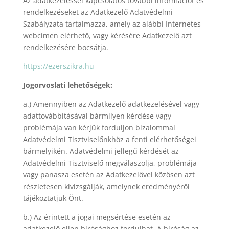
Az adatkezeléssel kapcsolatos további információt és
rendelkezéseket az Adatkezelő Adatvédelmi
Szabályzata tartalmazza, amely az alábbi Internetes
webcímen elérhető, vagy kérésére Adatkezelő azt
rendelkezésére bocsátja.
https://ezerszikra.hu
Jogorvoslati lehetőségek:
a.) Amennyiben az Adatkezelő adatkezelésével vagy
adattovábbításával bármilyen kérdése vagy
problémája van kérjük forduljon bizalommal
Adatvédelmi Tisztviselőnkhöz a fenti elérhetőségei
bármelyikén. Adatvédelmi jellegű kérdését az
Adatvédelmi Tisztviselő megválaszolja, problémája
vagy panasza esetén az Adatkezelővel közösen azt
részletesen kivizsgálják, amelynek eredményéről
tájékoztatjuk Önt.
b.) Az érintett a jogai megsértése esetén az
adatkezelő ellen bírósághoz fordulhat. A bíróság az