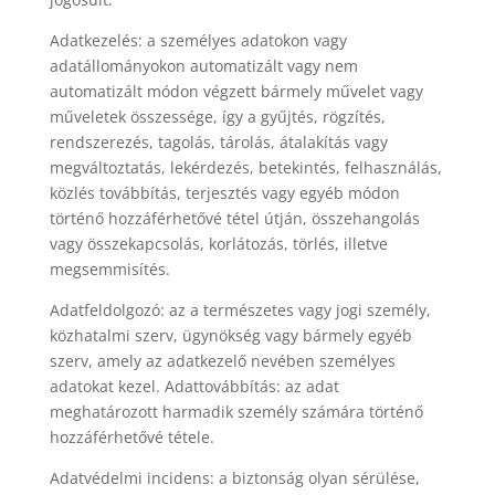
Adatkezelés: a személyes adatokon vagy
adatállományokon automatizált vagy nem
automatizált módon végzett bármely művelet vagy
műveletek összessége, így a gyűjtés, rögzítés,
rendszerezés, tagolás, tárolás, átalakítás vagy
megváltoztatás, lekérdezés, betekintés, felhasználás,
közlés továbbítás, terjesztés vagy egyéb módon
történő hozzáférhetővé tétel útján, összehangolás
vagy összekapcsolás, korlátozás, törlés, illetve
megsemmisítés.
Adatfeldolgozó: az a természetes vagy jogi személy,
közhatalmi szerv, ügynökség vagy bármely egyéb
szerv, amely az adatkezelő nevében személyes
adatokat kezel. Adattovábbítás: az adat
meghatározott harmadik személy számára történő
hozzáférhetővé tétele.
Adatvédelmi incidens: a biztonság olyan sérülése,