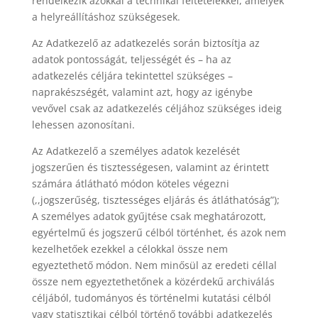
rendelkezik azokkal a technikai feltételekkel, amelyek
a helyreállításhoz szükségesek.
Az Adatkezelő az adatkezelés során biztosítja az
adatok pontosságát, teljességét és – ha az
adatkezelés céljára tekintettel szükséges –
naprakészségét, valamint azt, hogy az igénybe
vevővel csak az adatkezelés céljához szükséges ideig
lehessen azonosítani.
Az Adatkezelő a személyes adatok kezelését
jogszerűen és tisztességesen, valamint az érintett
számára átlátható módon köteles végezni
(,,jogszerűség, tisztességes eljárás és átláthatóság”);
A személyes adatok gyűjtése csak meghatározott,
egyértelmű és jogszerű célból történhet, és azok nem
kezelhetőek ezekkel a célokkal össze nem
egyeztethető módon. Nem minősül az eredeti céllal
össze nem egyeztethetőnek a közérdekű archiválás
céljából, tudományos és történelmi kutatási célból
vagy statisztikai célból történő további adatkezelés