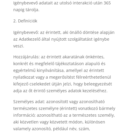
Igénybevevő adatait az utolsó interakció után 365
napig tárolja.
Definíciók
Igénybevevő: az érintett, aki önálló döntése alapján
az Adatkezelő által nyújtott szolgáltatást igénybe
veszi.
Hozzájárulás: az érintett akaratának önkéntes,
konkrét és megfelelő tájékoztatáson alapuló és
egyértelmű kinyilvánítása, amellyel az érintett
nyilatkozat vagy a megerősítést félreérthetetlenül
kifejező cselekedet útján jelzi, hogy beleegyezését
adja az őt érintő személyes adatok kezeléséhez.
Személyes adat: azonosított vagy azonosítható
természetes személyre (érintett) vonatkozó bármely
információ; azonosítható az a természetes személy,
aki közvetlen vagy közvetett módon, különösen
valamely azonosító, például név, szám,