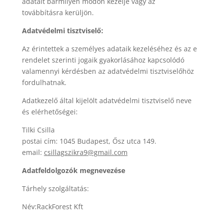
adatait bármilyen módon kezelje vagy az
továbbításra kerüljön.
Adatvédelmi tisztviselő:
Az érintettek a személyes adataik kezeléséhez és az e
rendelet szerinti jogaik gyakorlásához kapcsolódó
valamennyi kérdésben az adatvédelmi tisztviselőhöz
fordulhatnak.
Adatkezelő által kijelölt adatvédelmi tisztviselő neve
és elérhetőségei:
Tilki Csilla
postai cím: 1045 Budapest, Ősz utca 149.
email:
csillagszikra9@gmail.com
Adatfeldolgozók megnevezése
Tárhely szolgáltatás:
Név:RackForest Kft