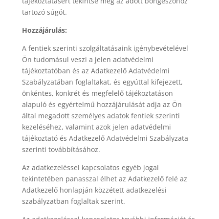
tájékoztatásért tekintse meg az adott böngészőhöz
tartozó súgót.
Hozzájárulás:
A fentiek szerinti szolgáltatásaink igénybevételével
Ön tudomásul veszi a jelen adatvédelmi
tájékoztatóban és az Adatkezelő Adatvédelmi
Szabályzatában foglaltakat, és egyúttal kifejezett,
önkéntes, konkrét és megfelelő tájékoztatáson
alapuló és egyértelmű hozzájárulását adja az Ön
által megadott személyes adatok fentiek szerinti
kezeléséhez, valamint azok jelen adatvédelmi
tájékoztató és Adatkezelő Adatvédelmi Szabályzata
szerinti továbbításához.
Az adatkezeléssel kapcsolatos egyéb jogai
tekintetében panasszal élhet az Adatkezelő felé az
Adatkezelő honlapján közzétett adatkezelési
szabályzatban foglaltak szerint.