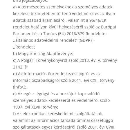
bíró jogszabályok:
a) A természetes személyeknek a személyes adatok
kezelése tekintetében történő védelméről és az ilyen
adatok szabad áramlásáról. valamint a 95/46/EK
rendelet hatályon kívül helyezéséről szóló az Európai
Parlament és a Tanács (EU) 2016/679 Rendelete –
,,általános adatvédelmi rendelet” (GDPR) –
,,Rendelet”;
b) Magyarország Alaptörvénye;
c) A Polgári Törvénykönyvről szóló 2013. évi V. törvény
2142. §;
d) Az információs önrendelkezési jogról és az
információszabadságról szóló 2011. évi CXII. törvény
(lnftv.);
e) Az egészségügyi és a hozzájuk kapcsolódó
személyes adatok kezeléséről és védelméről szóló
1997. évi XLVII. törvény;
f) Az elektronikus kereskedelmi szolgáltatások,
valamint az információs társadalommal összefüggő
szolgáltatások egyes kérdéseiről szóló 2001. évi CVIII.