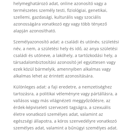
helymeghatározó adat, online azonosító vagy a
természetes személy testi, fiziológiai, genetikai,
szellemi, gazdasági, kulturális vagy szociális
azonosságára vonatkozó egy vagy több tényező
alapján azonosítható.
Személyazonosító adat: a családi és utónév, születési
név, a nem, a születési hely és idő, az anya születési
családi és utóneve, a lakóhely, a tartózkodási hely, a
társadalombiztosítási azonosító jel együttesen vagy
ezek közül bármelyik, amennyiben alkalmas vagy
alkalmas lehet az érintett azonosítására.
Különleges adat: a faji eredetre, a nemzetiséghez
tartozásra, a politikai véleményre vagy pártállásra, a
vallásos vagy más világnézeti meggyőződésre, az
érdek-képviseleti szervezeti tagságra, a szexuális
életre vonatkozó személyes adat, valamint az
egészségi állapotra, a kóros szenvedélyre vonatkozó
személyes adat, valamint a bűnügyi személyes adat.