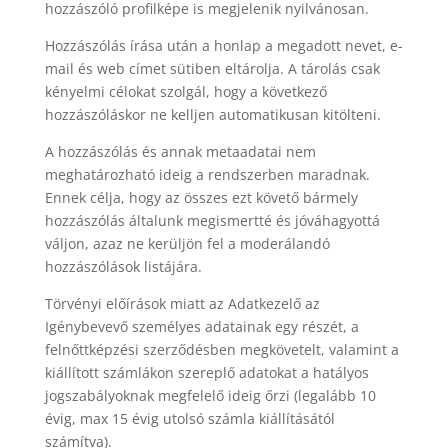
hozzászóló profilképe is megjelenik nyilvánosan.
Hozzászólás írása után a honlap a megadott nevet, e-
mail és web címet sütiben eltárolja. A tárolás csak
kényelmi célokat szolgál, hogy a következő
hozzászóláskor ne kelljen automatikusan kitölteni.
A hozzászólás és annak metaadatai nem
meghatározható ideig a rendszerben maradnak.
Ennek célja, hogy az összes ezt követő bármely
hozzászólás általunk megismertté és jóváhagyottá
váljon, azaz ne kerüljön fel a moderálandó
hozzászólások listájára.
Törvényi előírások miatt az Adatkezelő az
Igénybevevő személyes adatainak egy részét, a
felnőttképzési szerződésben megkövetelt, valamint a
kiállított számlákon szereplő adatokat a hatályos
jogszabályoknak megfelelő ideig őrzi (legalább 10
évig, max 15 évig utolsó számla kiállításától
számítva).