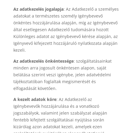
Az adatkezelés jogalapja
: Az Adatkezelő a személyes
adatokat a természetes személy Igénybevevő
önkéntes hozzájárulása alapján, míg az Igénybevevő
által esetlegesen Adatkezelő tudomására hozott
Különleges adatot az Igénybevevő kérése alapján, az
Igényvevő kifejezett hozzájáruló nyilatkozata alapján
kezeli.
Az adatkezelés önkéntessége
: szolgáltatásainkat
minden arra jogosult önkéntesen alapon, saját
belátása szerint veszi igénybe, jelen adatvédelmi
tájékoztatóban foglaltak megismerését és
elfogadását követően.
A kezelt adatok köre
: Az Adatkezelő az
Igénybevevők hozzájárulása és a vonatkozó
jogszabályok, valamint jelen szabályzat alapján
fentebb kifejtett szolgáltatásai nyújtása során
kizárólag azon adatokat kezeli, amelyek ezen