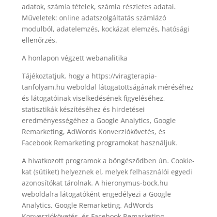
adatok, számla tételek, számla részletes adatai.
Műveletek: online adatszolgáltatás számlázó
modulból, adatelemzés, kockázat elemzés, hatósági
ellenőrzés.
A honlapon végzett webanalitika
Tájékoztatjuk, hogy a https://viragterapia-
tanfolyam.hu weboldal látogatottságának méréséhez
és látogatóinak viselkedésének figyeléséhez,
statisztikák készítéséhez és hirdetései
eredményességéhez a Google Analytics, Google
Remarketing, AdWords Konverziókövetés, és
Facebook Remarketing programokat használjuk.
A hivatkozott programok a böngésződben ún. Cookie-
kat (sütiket) helyeznek el, melyek felhasználói egyedi
azonosítókat tárolnak. A hieronymus-bock.hu
weboldalra látogatóként engedélyezi a Google
Analytics, Google Remarketing, AdWords
Konverziókövetés, és Facebook Remarketing