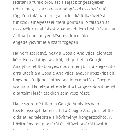
letiltani a funkcióról, azt a saját böngészőjében
teheti meg. Ez az opció a böngésző eszköztárától
függően található meg a cookie-k/sütik/követési
funkciók elhelyezései menüpontban. Általában az
Eszközök > Beállítások > Adatvédelem beállításai alatt
állíthatja be, milyen követési funkciókat
engedélyez/tilt le a számítógépén.
Ha nem szeretné, hogy a Google Analytics jelentést
készítsen a látogatásairól, telepítheti a Google
Analytics letiltó böngészőbővítményt. Ez a kiegészítő
arra utasítja a Google Analytics JavaScript-szkriptjeit,
hogy ne küldjenek látogatási információt a Google
számára. Ha telepítette a letiltó böngészőbővítményt,
a tartalmi kísérletekben sem vesz részt.
Ha le szeretné tiltani a Google Analytics webes
tevékenységét, keresse fel a Google Analytics letiltó
oldalát, és telepítse a bővítményt böngésződhöz. A
bővítmény telepítéséről és eltávolításáról további