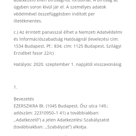
ügyben soron kívül jár el. A személyes adatok
védelmével összefüggésben indított per
illetékmentes.
c.) Az érintett panasszal élhet a Nemzeti Adatvédelmi
és lnformációszabadság Hatóságnál (levelezési cím:
1534 Budapest, Pf.: 834; cím: 1125 Budapest, Szilágyi
Erzsébet fasor 22/c)
Hatályos: 2020. szeptember 1. napjától visszavonásig
Bevezetés
EZERSZIKRA Bt. (1045 Budapest, Ősz utca 149.;
adószám: 22310950–1 41) a továbbiakban:
,,Adatkezelő”) a jelen Adatkezelési Szabályzatot
(továbbiakban: ,,Szabályzat”) alkotja.