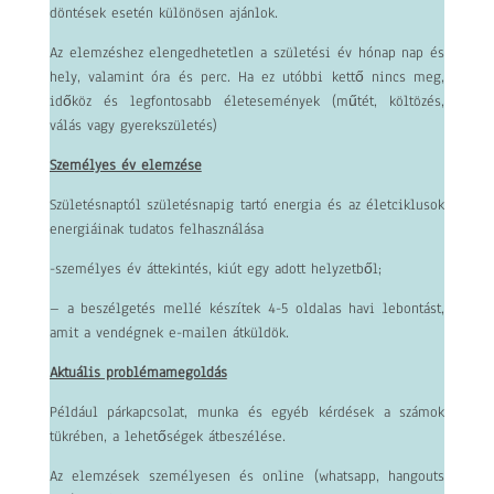
döntések esetén különösen ajánlok.
Az elemzéshez elengedhetetlen a születési év hónap nap és
hely, valamint óra és perc. Ha ez utóbbi kettő nincs meg,
időköz és legfontosabb életesemények (műtét, költözés,
válás vagy gyerekszületés)
Személyes év elemzése
Születésnaptól születésnapig tartó energia és az életciklusok
energiáinak tudatos felhasználása
-személyes év áttekintés, kiút egy adott helyzetből;
– a beszélgetés mellé készítek 4-5 oldalas havi lebontást,
amit a vendégnek e-mailen átküldök.
Aktuális problémamegoldás
Például párkapcsolat, munka és egyéb kérdések a számok
tükrében, a lehetőségek átbeszélése.
Az elemzések személyesen és online (whatsapp, hangouts