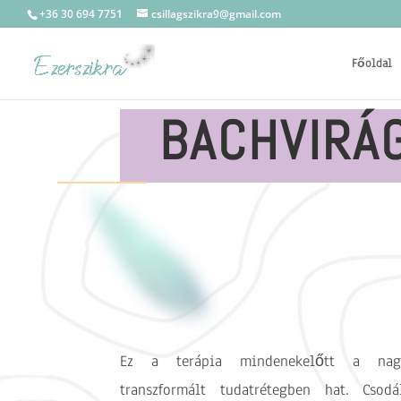
+36 30 694 7751
csillagszikra9@gmail.com
Főoldal
BACHVIRÁ
Ez a terápia mindenekelőtt a nagy
transzformált tudatrétegben hat. Csod