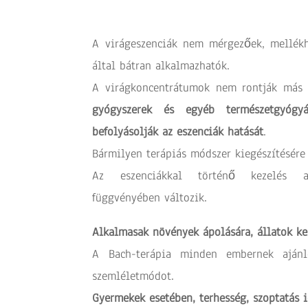
A virágeszenciák nem mérgezőek, mellékh
által bátran alkalmazhatók.
A virágkoncentrátumok nem rontják más
gyógyszerek és egyéb természetgyógy
befolyásolják az eszenciák hatását
.
Bármilyen terápiás módszer kiegészítésére
Az eszenciákkal történő kezelés 
függvényében változik.
Alkalmasak növények ápolására, állatok kez
A Bach-terápia minden embernek ajánlo
szemléletmódot.
Gyermekek esetében, terhesség, szoptatás 