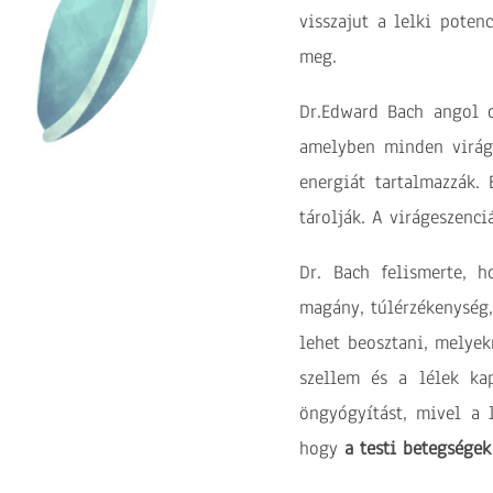
visszajut a lelki pote
meg.
Dr.Edward Bach angol o
amelyben minden virág 
energiát tartalmazzák. 
tárolják. A virágeszenc
Dr. Bach felismerte, h
magány, túlérzékenység,
lehet beosztani, melyek
szellem és a lélek kap
öngyógyítást, mivel a l
hogy
a testi betegségek