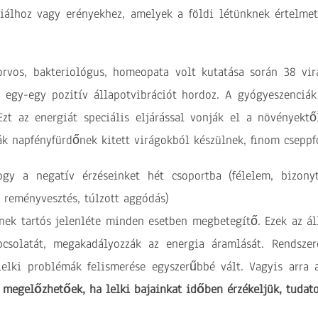
nciálhoz vagy erényekhez, amelyek a földi létünknek értelme
rvos, bakteriológus, homeopata volt kutatása során 38 virá
egy-egy pozitív állapotvibrációt hordoz. A gyógyeszenciá
Ezt az energiát speciális eljárással vonják el a növényektő
iák napfényfürdőnek kitett virágokból készülnek, finom cseppf
ogy a negatív érzéseinket hét csoportba (félelem, bizonyt
 reményvesztés, túlzott aggódás)
nek tartós jelenléte minden esetben megbetegítő. Ezek az ál
csolatát, megakadályozzák az energia áramlását. Rendszer
elki problémák felismerése egyszerűbbé vált. Vagyis arra a
 megelőzhetőek, ha lelki bajainkat időben érzékeljük, tudato