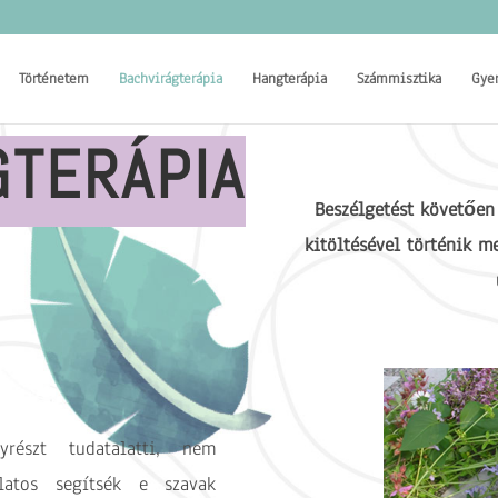
Történetem
Bachvirágterápia
Hangterápia
Számmisztika
Gye
GTERÁPIA
Beszélgetést követően
kitöltésével történik m
részt tudatalatti, nem
álatos segítsék e szavak