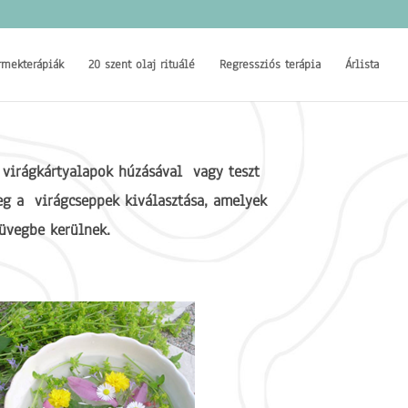
rmekterápiák
20 szent olaj rituálé
Regressziós terápia
Árlista
 virágkártyalapok húzásával vagy teszt
eg a virágcseppek kiválasztása,
amelyek
üvegbe kerülnek.