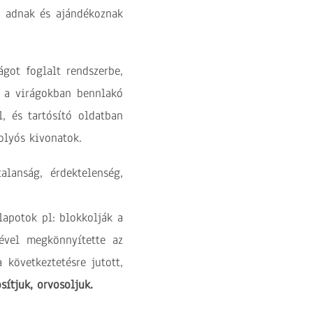
t adnak és ajándékoznak
got foglalt rendszerbe,
k a virágokban bennlakó
l, és tartósító oldatban
olyós kivonatok.
alanság, érdektelenség,
lapotok pl: blokkolják a
ével megkönnyítette az
 következtetésre jutott,
sítjuk, orvosoljuk.