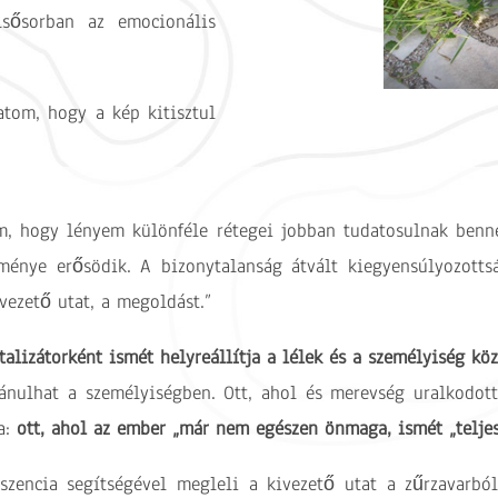
lsősorban az emocionális
.
tom, hogy a kép kitisztul
m, hogy lényem különféle rétegei jobban tudatosulnak ben
ménye erősödik. A bizonytalanság átvált kiegyensúlyozott
ezető utat, a megoldást.”
alizátorként ismét helyreállítja a lélek és a személyiség köz
ánulhat a személyiségben. Ott, ahol és merevség uralkodott 
a:
ott, ahol az ember „már nem egészen önmaga, ismét „telje
szencia segítségével megleli a kivezető utat a zűrzavarból