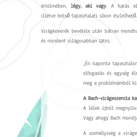
értelmében,
légy, aki vagy
. A hatás e
illetve belső tapasztalati síkon észlelhető
Virágkeverék bevétele után bátran mondha
és mindent világosabban látni.
„Én naponta tapasztalo
elfogadás és egység él
meg a problémámból kiv
A Bach-virágeszencia kat
A lélek újból megnyilv
Vagy ahogy Bach mondj
A személyiség a viráge