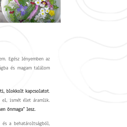
nem. Egész lényemben az
ságba és magam találom
ti, blokkolt kapcsolatot
.
el, ismét élet áramlik.
sen önmaga” lesz.
 és a behatároltságból,