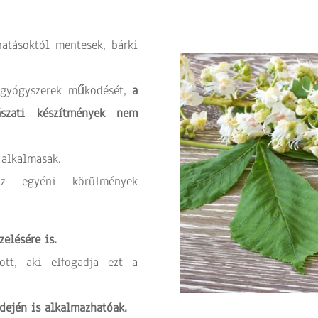
atásoktól mentesek, bárki
 gyógyszerek működését,
a
ászati készítmények nem
 alkalmasak.
az egyéni körülmények
elésére is.
tt, aki elfogadja ezt a
idején is alkalmazhatóak.